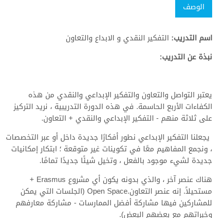
الوصف
اسم التدريب:
التفكير النقدي و الابداع والتعاون
نبذة عن التدريب:
يعتبر التواصل والتعاون والتفكير الإبداعي والنقدي من هذه
الكفاءات الأربع الحاسمة. في هذه الدورة التدريبية ، نريد التركيز
على ثلاثة منهم - التفكير الإبداعي والنقدي + التعاون.
يجعلنا التفكير الإبداعي نطور أفكارًا جديدة داخل أو عبر التخصصات
، ونجمع المفاهيم معًا في تكوينات غير متوقعة ؛ ابتكار إمكانيات
جديدة لشيء موجود بالفعل ، وتخيل شيئًا جديدًا تمامًا.
هناك عنصر آخر ، والذي بدونه يكون أي مشروع Erasmus +
مستحيلاً. إنه عنصر التعاون.Open Space (الجلسات التي يمكن
للمشاركين فيها مشاركة أفضل الممارسات - مشاركة معارفهم
وخبراتهم مع بعضهم البعض).