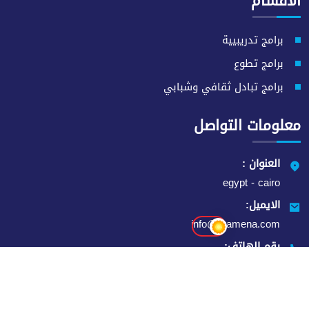
الاقسام
برامج تدريبيية
برامج تطوع
برامج تبادل ثقافي وشبابي
معلومات التواصل
العنوان :
egypt - cairo
الايميل:
info@eramena.com
رقم الهاتف:
01091456020